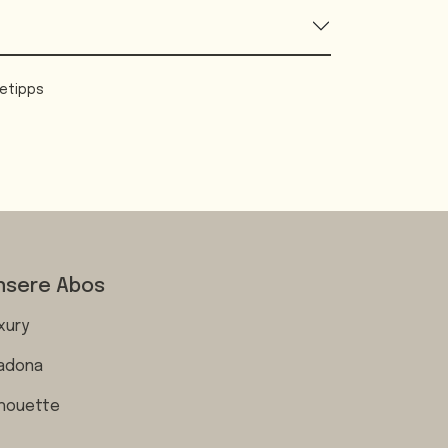
etipps
nsere Abos
xury
adona
lhouette