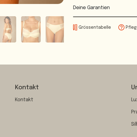
Deine Garantien
Grössentabelle
Pfleg
Kontakt
U
Kontakt
Lu
Pr
Si