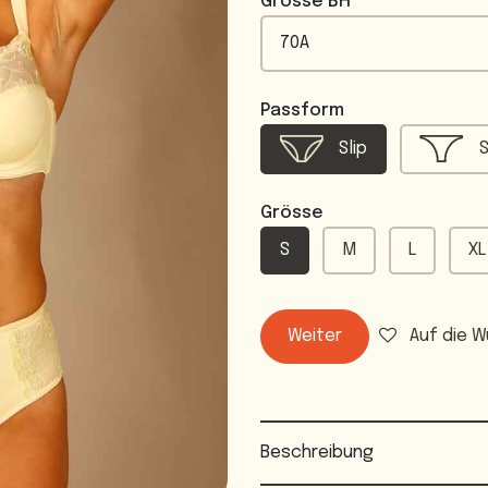
Grösse BH
Passform
Slip
S
Grösse
S
M
L
XL
Weiter
Auf die W
Beschreibung