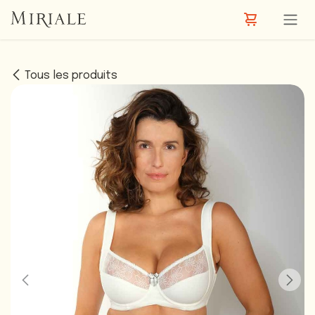
Se rendre au contenu
Tous les produits