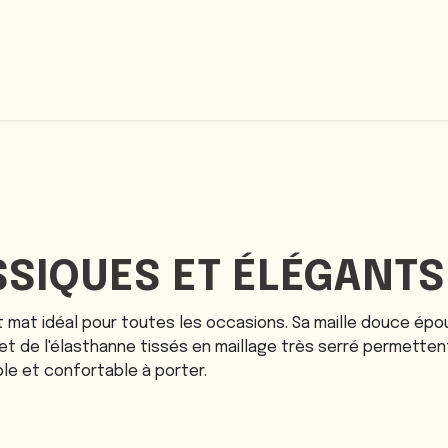
ccueil
Nos collections
À propos
SIQUES ET ÉLÉGANTS
ct mat idéal pour toutes les occasions. Sa maille douce é
e et de l'élasthanne tissés en maillage très serré permett
able et confortable à porter.