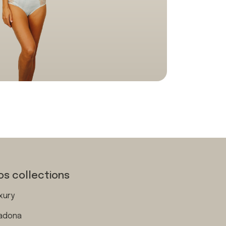
os collections
xury
adona