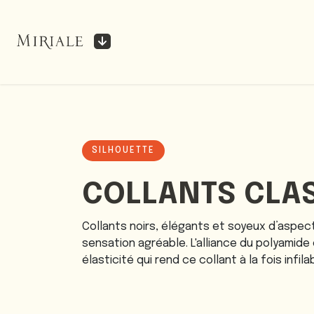
Se rendre au contenu
A
SILHOUETTE
COLLANTS CLAS
Collants noirs, élégants et soyeux d’aspe
sensation agréable. L'alliance du polyamid
élasticité qui rend ce collant à la fois infil