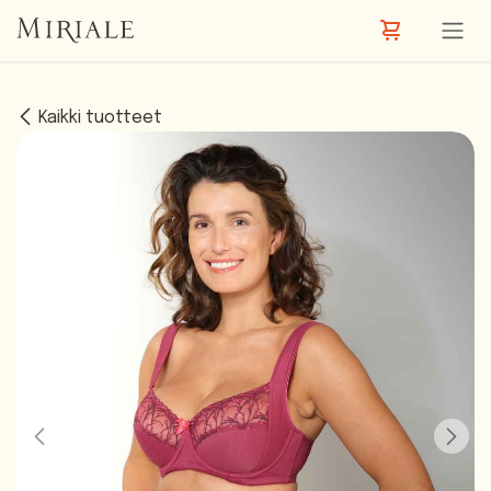
Siirry sisältöön
Kaikki tuotteet